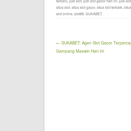
terbaru
,
judi slot
,
judi slot gacor hari ini
,
judi sl
situs slot
,
situs slot gacor
,
situs slot terbaik
,
situ
slot online
,
slot88
,
SUKABET
.
Post navigation
← SUKABET: Agen Slot Gacor Terperca
Gampang Maxwin Hari Ini