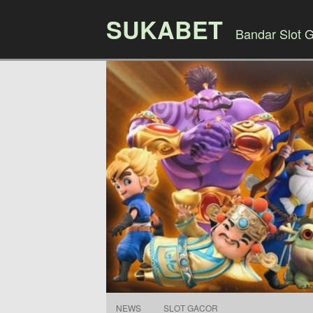
SUKABET
Bandar Slot 
NEWS
SLOT GACOR