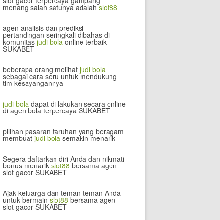
slot gacor terpercaya gampang
menang salah satunya adalah
slot88
agen analisis dan prediksi
pertandingan seringkali dibahas di
komunitas
judi bola
online terbaik
SUKABET
beberapa orang melihat
judi bola
sebagai cara seru untuk mendukung
tim kesayangannya
judi bola
dapat di lakukan secara online
di agen bola terpercaya SUKABET
pilihan pasaran taruhan yang beragam
membuat
judi bola
semakin menarik
Segera daftarkan diri Anda dan nikmati
bonus menarik
slot88
bersama agen
slot gacor SUKABET
Ajak keluarga dan teman-teman Anda
untuk bermain
slot88
bersama agen
slot gacor SUKABET