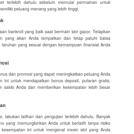
iset terlebih dahulu sebelum memulai permainan untuk
miliki peluang menang yang lebih tinggi.
ak
laan bankroll yang baik saat bermain slot gacor. Tetapkan
an yang akan Anda tempatkan dan tetap patuhi batas
ah taruhan yang sesuai dengan kemampuan finansial Anda
mosi
bonus dan promosi yang dapat meningkatkan peluang Anda
ini untuk mendapatkan bonus deposit, putaran gratis,
an saldo Anda dan memberikan kesempatan lebih besar
ian
 lakukan latihan dan pengujian terlebih dahulu. Banyak
emo yang memungkinkan Anda untuk berlatih tanpa risiko
 kesempatan ini untuk mengenal mesin slot yang Anda