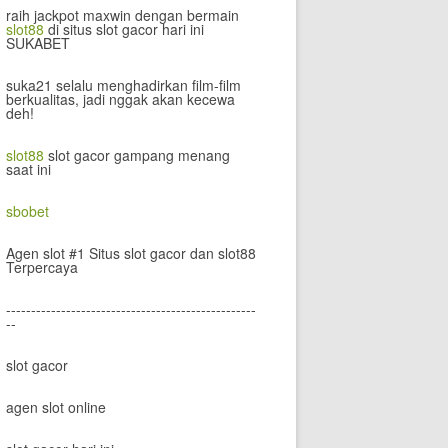
raih jackpot maxwin dengan bermain
slot88
di situs slot gacor hari ini
SUKABET
suka21 selalu menghadirkan film-film
berkualitas, jadi nggak akan kecewa
deh!
slot88
slot gacor gampang menang
saat ini
sbobet
Agen slot #1 Situs slot gacor dan slot88
Terpercaya
--------------------------------------------------
--
slot gacor
agen slot online