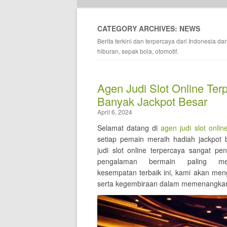
CATEGORY ARCHIVES: NEWS
Berita terkini dan terpercaya dari Indonesia da
hiburan, sepak bola, otomotif.
Agen Judi Slot Online Te
Banyak Jackpot Besar
April 6, 2024
Selamat datang di
agen judi slot onlin
setiap pemain meraih hadiah jackpot b
judi slot online terpercaya sangat pe
pengalaman bermain paling me
kesempatan terbaik ini, kami akan meng
serta kegembiraan dalam memenangkan h