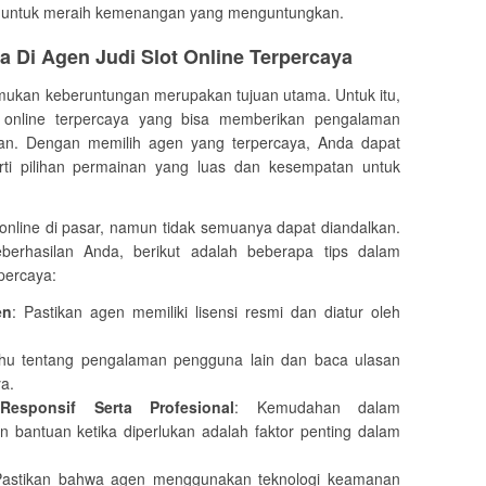
 untuk meraih kemenangan yang menguntungkan.
Di Agen Judi Slot Online Terpercaya
emukan keberuntungan merupakan tujuan utama. Untuk itu,
t online terpercaya yang bisa memberikan pengalaman
n. Dengan memilih agen yang terpercaya, Anda dapat
rti pilihan permainan yang luas dan kesempatan untuk
t online di pasar, namun tidak semuanya dapat diandalkan.
erhasilan Anda, berikut adalah beberapa tips dalam
rpercaya:
en
: Pastikan agen memiliki lisensi resmi dan diatur oleh
ahu tentang pengalaman pengguna lain dan baca ulasan
a.
esponsif Serta Profesional
: Kemudahan dalam
bantuan ketika diperlukan adalah faktor penting dalam
Pastikan bahwa agen menggunakan teknologi keamanan