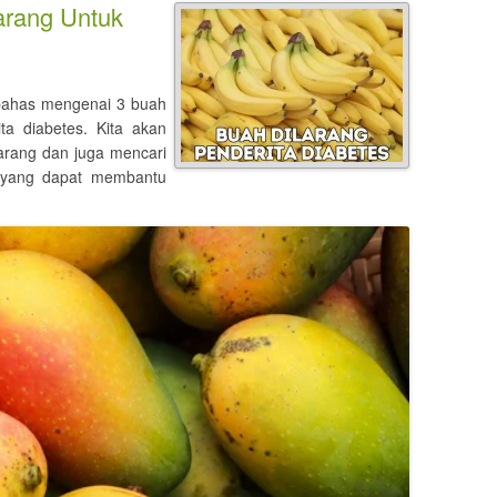
larang Untuk
mbahas mengenai 3 buah
ta diabetes. Kita akan
arang dan juga mencari
if yang dapat membantu