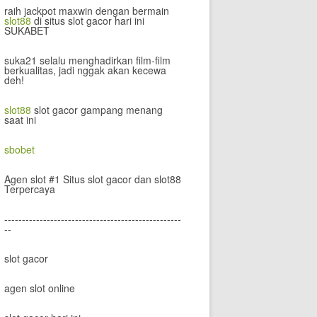
raih jackpot maxwin dengan bermain
slot88
di situs slot gacor hari ini
SUKABET
suka21 selalu menghadirkan film-film
berkualitas, jadi nggak akan kecewa
deh!
slot88
slot gacor gampang menang
saat ini
sbobet
Agen slot #1 Situs slot gacor dan slot88
Terpercaya
--------------------------------------------------
--
slot gacor
agen slot online