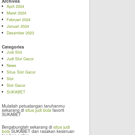
Archives
April 2024
Maret 2024
Februari 2024
Januari 2024
Desember 2023
Categories
Judi Slot
Judi Slot Gacor
News
Situs Slot Gacor
Slot
Slot Gacor
SUKABET
Mulailah petualangan taruhanmu
sekarang di
situs judi bola
favorit
SUKABET
Bergabunglah sekarang di
situs judi
bola
SUKABET dan rasakan keseruan