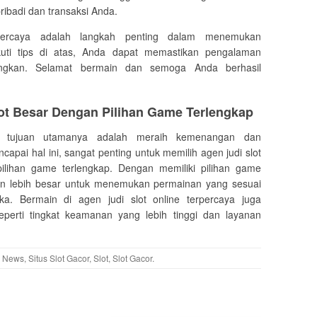
ribadi dan transaksi Anda.
rpercaya adalah langkah penting dalam menemukan
uti tips di atas, Anda dapat memastikan pengalaman
gkan. Selamat bermain dan semoga Anda berhasil
t Besar Dengan Pilihan Game Terlengkap
e, tujuan utamanya adalah meraih kemenangan dan
pai hal ini, sangat penting untuk memilih agen judi slot
ilihan game terlengkap. Dengan memiliki pilihan game
an lebih besar untuk menemukan permainan yang sesuai
ka. Bermain di agen judi slot online terpercaya juga
erti tingkat keamanan yang lebih tinggi dan layanan
,
News
,
Situs Slot Gacor
,
Slot
,
Slot Gacor
.