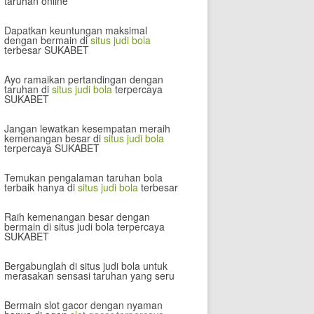
taruhan online
Dapatkan keuntungan maksimal
dengan bermain di
situs judi bola
terbesar SUKABET
Ayo ramaikan pertandingan dengan
taruhan di
situs judi bola
terpercaya
SUKABET
Jangan lewatkan kesempatan meraih
kemenangan besar di
situs judi bola
terpercaya SUKABET
Temukan pengalaman taruhan bola
terbaik hanya di
situs judi bola
terbesar
Raih kemenangan besar dengan
bermain di situs judi bola terpercaya
SUKABET
Bergabunglah di situs judi bola untuk
merasakan sensasi taruhan yang seru
Bermain slot gacor dengan nyaman