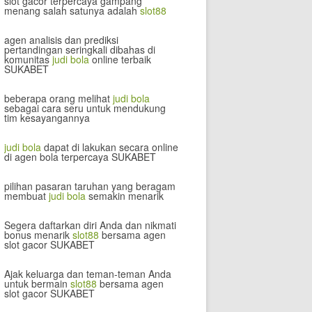
slot gacor terpercaya gampang
menang salah satunya adalah
slot88
agen analisis dan prediksi
pertandingan seringkali dibahas di
komunitas
judi bola
online terbaik
SUKABET
beberapa orang melihat
judi bola
sebagai cara seru untuk mendukung
tim kesayangannya
judi bola
dapat di lakukan secara online
di agen bola terpercaya SUKABET
pilihan pasaran taruhan yang beragam
membuat
judi bola
semakin menarik
Segera daftarkan diri Anda dan nikmati
bonus menarik
slot88
bersama agen
slot gacor SUKABET
Ajak keluarga dan teman-teman Anda
untuk bermain
slot88
bersama agen
slot gacor SUKABET