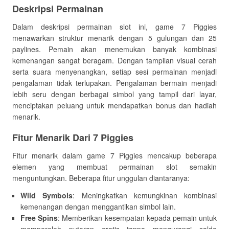
Deskripsi Permainan
Dalam deskripsi permainan slot ini, game 7 Piggies
menawarkan struktur menarik dengan 5 gulungan dan 25
paylines. Pemain akan menemukan banyak kombinasi
kemenangan sangat beragam. Dengan tampilan visual cerah
serta suara menyenangkan, setiap sesi permainan menjadi
pengalaman tidak terlupakan. Pengalaman bermain menjadi
lebih seru dengan berbagai simbol yang tampil dari layar,
menciptakan peluang untuk mendapatkan bonus dan hadiah
menarik.
Fitur Menarik Dari 7 Piggies
Fitur menarik dalam game 7 Piggies mencakup beberapa
elemen yang membuat permainan slot semakin
menguntungkan. Beberapa fitur unggulan diantaranya:
Wild Symbols
: Meningkatkan kemungkinan kombinasi
kemenangan dengan menggantikan simbol lain.
Free Spins
: Memberikan kesempatan kepada pemain untuk