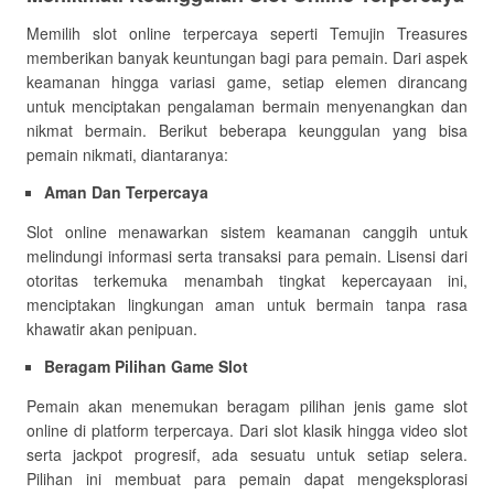
Memilih slot online terpercaya seperti Temujin Treasures
memberikan banyak keuntungan bagi para pemain. Dari aspek
keamanan hingga variasi game, setiap elemen dirancang
untuk menciptakan pengalaman bermain menyenangkan dan
nikmat bermain. Berikut beberapa keunggulan yang bisa
pemain nikmati, diantaranya:
Aman Dan Terpercaya
Slot online menawarkan sistem keamanan canggih untuk
melindungi informasi serta transaksi para pemain. Lisensi dari
otoritas terkemuka menambah tingkat kepercayaan ini,
menciptakan lingkungan aman untuk bermain tanpa rasa
khawatir akan penipuan.
Beragam Pilihan Game Slot
Pemain akan menemukan beragam pilihan jenis game slot
online di platform terpercaya. Dari slot klasik hingga video slot
serta jackpot progresif, ada sesuatu untuk setiap selera.
Pilihan ini membuat para pemain dapat mengeksplorasi