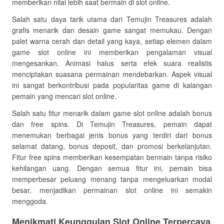
memberikan nilai lebih saat bermain di slot online.
Salah satu daya tarik utama dari Temujin Treasures adalah
grafis menarik dan desain game sangat memukau. Dengan
palet warna cerah dan detail yang kaya, setiap elemen dalam
game slot online ini memberikan pengalaman visual
mengesankan. Animasi halus serta efek suara realistis
menciptakan suasana permainan mendebarkan. Aspek visual
ini sangat berkontribusi pada popularitas game di kalangan
pemain yang mencari slot online.
Salah satu fitur menarik dalam game slot online adalah bonus
dan free spins. Di Temujin Treasures, pemain dapat
menemukan berbagai jenis bonus yang terdiri dari bonus
selamat datang, bonus deposit, dan promosi berkelanjutan.
Fitur free spins memberikan kesempatan bermain tanpa risiko
kehilangan uang. Dengan semua fitur ini, pemain bisa
memperbesar peluang menang tanpa mengeluarkan modal
besar, menjadikan permainan slot online ini semakin
menggoda.
Menikmati Keunggulan Slot Online Terpercaya