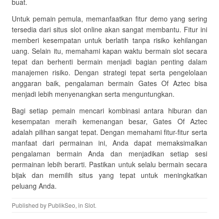
buat.
Untuk pemain pemula, memanfaatkan fitur demo yang sering
tersedia dari situs slot online akan sangat membantu. Fitur ini
memberi kesempatan untuk berlatih tanpa risiko kehilangan
uang. Selain itu, memahami kapan waktu bermain slot secara
tepat dan berhenti bermain menjadi bagian penting dalam
manajemen risiko. Dengan strategi tepat serta pengelolaan
anggaran baik, pengalaman bermain Gates Of Aztec bisa
menjadi lebih menyenangkan serta menguntungkan.
Bagi setiap pemain mencari kombinasi antara hiburan dan
kesempatan meraih kemenangan besar, Gates Of Aztec
adalah pilihan sangat tepat. Dengan memahami fitur-fitur serta
manfaat dari permainan ini, Anda dapat memaksimalkan
pengalaman bermain Anda dan menjadikan setiap sesi
permainan lebih berarti. Pastikan untuk selalu bermain secara
bijak dan memilih situs yang tepat untuk meningkatkan
peluang Anda.
Published by
PublikSeo
, in
Slot
.