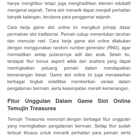
hanya menghibur tetapi juga menghadirkan elemen edukatif
mengenai sejarah. Tema slot menarik dapat menjadi perhatian
banyak kalangan, terutama para penggemar sejarah.
Cara kerja game slot online ini mengikuti prinsip dasar
permainan slot tradisional. Pemain cukup menentukan taruhan
dan memutar reel. Cara kerja game slot online dilakukan
dengan menggunakan random number generator (RNG), agar
memastikan setiap putarannya adil dan acak. Selain itu,
terdapat fitur bonus seperti wilds dan scatters yang dapat
meningkatkan peluang pemain dalam mendapatkan
kemenangan besar. Game slot online ini juga menawarkan
berbagai tingkat volatilitas memberikan variasi dalam
pengalaman bermain, serta kesempatan meraih kemenangan.
Fitur Unggulan Dalam Game Slot Online
Temujin Treasures
Temujin Treasures menonjol dengan berbagai fitur unggulan
yang meningkatkan pengalaman bermain. Setiap fitur sudah
terbuat khusus untuk menarik perhatian para pemain serta