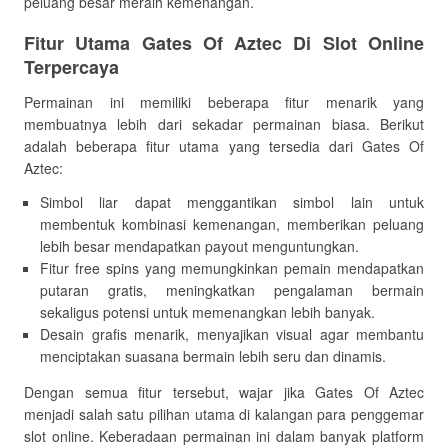
peluang besar meraih kemenangan.
Fitur Utama Gates Of Aztec Di Slot Online
Terpercaya
Permainan ini memiliki beberapa fitur menarik yang
membuatnya lebih dari sekadar permainan biasa. Berikut
adalah beberapa fitur utama yang tersedia dari Gates Of
Aztec:
Simbol liar dapat menggantikan simbol lain untuk
membentuk kombinasi kemenangan, memberikan peluang
lebih besar mendapatkan payout menguntungkan.
Fitur free spins yang memungkinkan pemain mendapatkan
putaran gratis, meningkatkan pengalaman bermain
sekaligus potensi untuk memenangkan lebih banyak.
Desain grafis menarik, menyajikan visual agar membantu
menciptakan suasana bermain lebih seru dan dinamis.
Dengan semua fitur tersebut, wajar jika Gates Of Aztec
menjadi salah satu pilihan utama di kalangan para penggemar
slot online. Keberadaan permainan ini dalam banyak platform