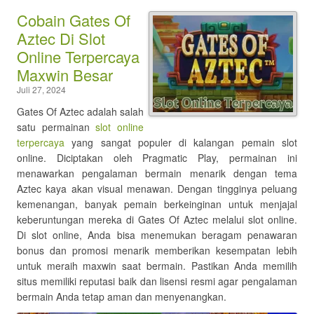
Cobain Gates Of
Aztec Di Slot
Online Terpercaya
Maxwin Besar
Juli 27, 2024
Gates Of Aztec adalah salah
satu permainan
slot online
terpercaya
yang sangat populer di kalangan pemain slot
online. Diciptakan oleh Pragmatic Play, permainan ini
menawarkan pengalaman bermain menarik dengan tema
Aztec kaya akan visual menawan. Dengan tingginya peluang
kemenangan, banyak pemain berkeinginan untuk menjajal
keberuntungan mereka di Gates Of Aztec melalui slot online.
Di slot online, Anda bisa menemukan beragam penawaran
bonus dan promosi menarik memberikan kesempatan lebih
untuk meraih maxwin saat bermain. Pastikan Anda memilih
situs memiliki reputasi baik dan lisensi resmi agar pengalaman
bermain Anda tetap aman dan menyenangkan.