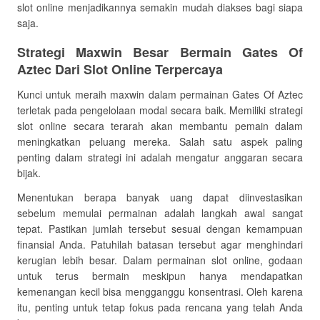
slot online menjadikannya semakin mudah diakses bagi siapa
saja.
Strategi Maxwin Besar Bermain Gates Of
Aztec Dari Slot Online Terpercaya
Kunci untuk meraih maxwin dalam permainan Gates Of Aztec
terletak pada pengelolaan modal secara baik. Memiliki strategi
slot online secara terarah akan membantu pemain dalam
meningkatkan peluang mereka. Salah satu aspek paling
penting dalam strategi ini adalah mengatur anggaran secara
bijak.
Menentukan berapa banyak uang dapat diinvestasikan
sebelum memulai permainan adalah langkah awal sangat
tepat. Pastikan jumlah tersebut sesuai dengan kemampuan
finansial Anda. Patuhilah batasan tersebut agar menghindari
kerugian lebih besar. Dalam permainan slot online, godaan
untuk terus bermain meskipun hanya mendapatkan
kemenangan kecil bisa mengganggu konsentrasi. Oleh karena
itu, penting untuk tetap fokus pada rencana yang telah Anda