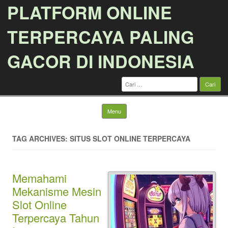
PLATFORM ONLINE
TERPERCAYA PALING
GACOR DI INDONESIA
Cari
untuk:
Skip to content
Menu
TAG ARCHIVES: SITUS SLOT ONLINE TERPERCAYA
Memahami
Mekanisme Mesin
Slot Online
Terpercaya Tahun