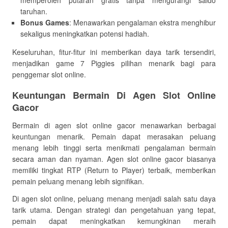
memperoleh putaran gratis tanpa mengurangi saldo
taruhan.
Bonus Games
: Menawarkan pengalaman ekstra menghibur
sekaligus meningkatkan potensi hadiah.
Keseluruhan, fitur-fitur ini memberikan daya tarik tersendiri,
menjadikan game 7 Piggies pilihan menarik bagi para
penggemar slot online.
Keuntungan Bermain Di Agen Slot Online
Gacor
Bermain di agen slot online gacor menawarkan berbagai
keuntungan menarik. Pemain dapat merasakan peluang
menang lebih tinggi serta menikmati pengalaman bermain
secara aman dan nyaman. Agen slot online gacor biasanya
memiliki tingkat RTP (Return to Player) terbaik, memberikan
pemain peluang menang lebih signifikan.
Di agen slot online, peluang menang menjadi salah satu daya
tarik utama. Dengan strategi dan pengetahuan yang tepat,
pemain dapat meningkatkan kemungkinan meraih