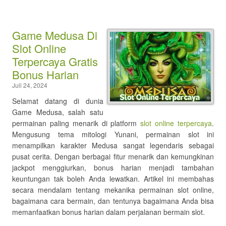
Game Medusa Di
Slot Online
Terpercaya Gratis
Bonus Harian
Juli 24, 2024
Selamat datang di dunia
Game Medusa, salah satu
permainan paling menarik di platform
slot online terpercaya
.
Mengusung tema mitologi Yunani, permainan slot ini
menampilkan karakter Medusa sangat legendaris sebagai
pusat cerita. Dengan berbagai fitur menarik dan kemungkinan
jackpot menggiurkan, bonus harian menjadi tambahan
keuntungan tak boleh Anda lewatkan. Artikel ini membahas
secara mendalam tentang mekanika permainan slot online,
bagaimana cara bermain, dan tentunya bagaimana Anda bisa
memanfaatkan bonus harian dalam perjalanan bermain slot.